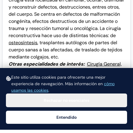
y reconstruir defectos, destrucciones, entres otros,
del cuerpo. Se centra en defectos de malformación
congénita, efectos destructivos de un accidente o
trauma y resección tumoral u oncológica. La cirugía
reconstructiva hace uso de distintas técnicas: de
osteosíntesis
, trasplantes autólogos de partes del
cuerpo sanas a las afectadas, de traslado de tejidos
mediante colgajos, etc.
Otras especialidades de interés:
Cirugía General,
Medicina Estética
,
Cirujano General y Laparoscópica
,
Este sitio utiliza cookies para ofrecerte una mejor
Salud Ocupacional
.
experiencia de navegación.
Más información en
cómo
usamos las cookies
.
Rechazar no esenciales
Entendido
Ayuda