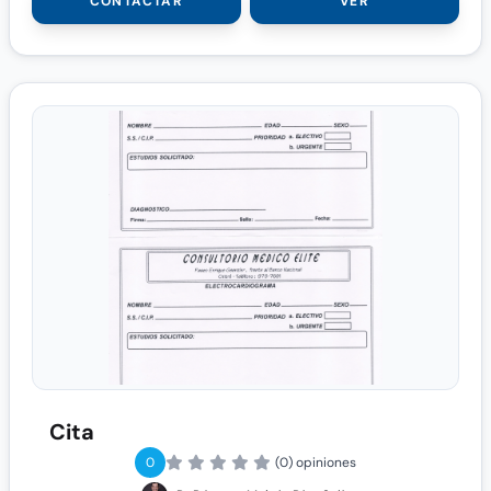
CONTACTAR
VER
Cita
0
(0) opiniones