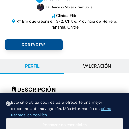
Dr Dámaso Moisés Díaz Solís
Clinica Elite
P.º Enrique Geenzier 13-2, Chitré, Provincia de Herrera,
Panamá, Chitré
CONTACTAR
PERFIL
VALORACIÓN
DESCRIPCIÓN
Cita con geriatria Dr. Dámaso
Este sitio utiliza cookies para ofrecerte una mejor
experiencia de navegación.
Más información en
cómo
usamos las cookies
.
Rechazar no esenciales