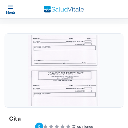
Menú
Cita
0
(0) opiniones