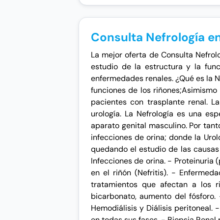
Consulta Nefrología e
La mejor oferta de Consulta Nefrol
estudio de la estructura y la fun
enfermedades renales. ¿Qué es la Ne
funciones de los riñones;Asimismo 
pacientes con trasplante renal. L
urología. La Nefrología es una esp
aparato genital masculino. Por ta
infecciones de orina; donde la Urolo
quedando el estudio de las causas
Infecciones de orina. - Proteinuria
en el riñón (Nefritis). - Enferme
tratamientos que afectan a los r
bicarbonato, aumento del fósforo. 
Hemodiálisis y Diálisis peritoneal. 
en todas sus fases. - Biopsia Renal