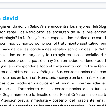
n david
ogía en david. En SaludVitale encuentra los mejores Nefrólo
ción renal. Los Nefrólogos se encargan de la la prevención
frología? La Nefrología es la especialidad médica que estudia 
con medicamentos como con el tratamiento sustitutivo renal
a mayoría de las condiciones renales son crónicas. La Nef
ecialidad no quirurgica y la urología es una especialidad q
nto se puede decir, que sólo hay 2 enfermedades, donde pue
gía le correspondería todo el tratamiento con litotricia (en e
 en el ámbito de los Nefrólogos. Sus consecuencias más com
 (proteínas en la orina), Hematuria (sangre en la orina). - E
dades que producen cálculos en el riñón. - Enfermedades e
iñones. - Tratamiento de las consecuencias de la función
- Seguimiento de la Insuficiencia Renal Crónica en consulta
- Atención previa, inmediata y posterior del Trasplante renal. 
 para el diagnóstico de las enfermedades renales. - Realizaci