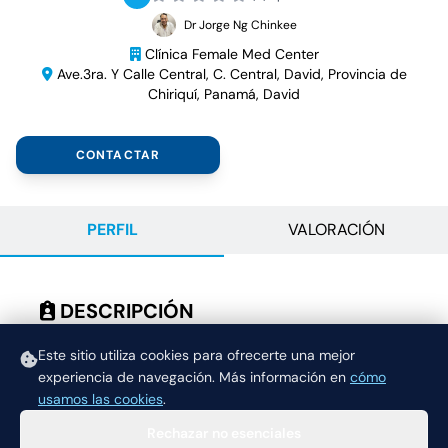
Dr Jorge Ng Chinkee
Clínica Female Med Center
Ave.3ra. Y Calle Central, C. Central, David, Provincia de
Chiriquí, Panamá, David
CONTACTAR
PERFIL
VALORACIÓN
DESCRIPCIÓN
COLOCACIÓN DE PESARIO
Este sitio utiliza cookies para ofrecerte una mejor
experiencia de navegación.
Más información en
cómo
usamos las cookies
.
Rechazar no esenciales