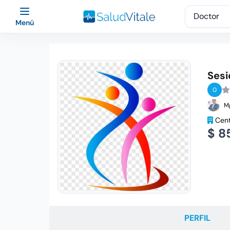
Menú
Sesi
0
Mg
Cent
$ 8
PERFIL