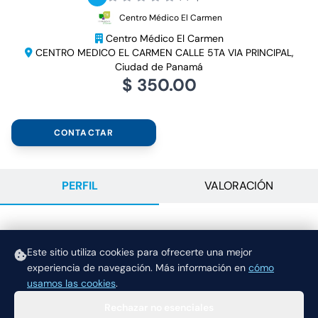
Centro Médico El Carmen
Centro Médico El Carmen
CENTRO MEDICO EL CARMEN CALLE 5TA VIA PRINCIPAL,
Ciudad de Panamá
$ 350.00
CONTACTAR
PERFIL
VALORACIÓN
DESCRIPCIÓN
Este sitio utiliza cookies para ofrecerte una mejor
Previa evaluación con especialista $60.
experiencia de navegación.
Más información en
cómo
usamos las cookies
.
Rechazar no esenciales