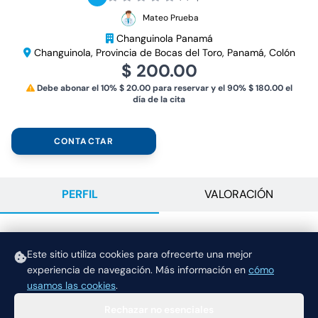
Mateo Prueba
Changuinola Panamá
Changuinola, Provincia de Bocas del Toro, Panamá, Colón
$ 200.00
Debe abonar el 10% $ 20.00 para reservar y el 90% $ 180.00 el
día de la cita
CONTACTAR
PERFIL
VALORACIÓN
DESCRIPCIÓN
Este sitio utiliza cookies para ofrecerte una mejor
experiencia de navegación.
Más información en
cómo
service
usamos las cookies
.
Rechazar no esenciales