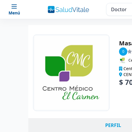
Menú
Masa
0
C
Cent
CENT
$ 7
PERFIL