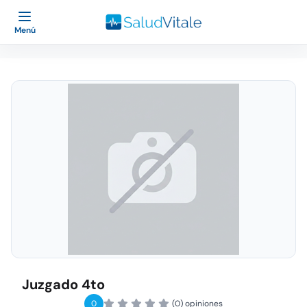
Menú
Juzgado 4to
0
(0) opiniones