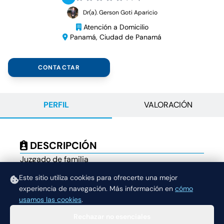
Dr(a). Gerson Goti Aparicio
Atención a Domicilio
Panamá, Ciudad de Panamá
CONTACTAR
PERFIL
VALORACIÓN
DESCRIPCIÓN
Juzgado de familia
Este sitio utiliza cookies para ofrecerte una mejor
experiencia de navegación.
Más información en
cómo
usamos las cookies
.
Rechazar no esenciales