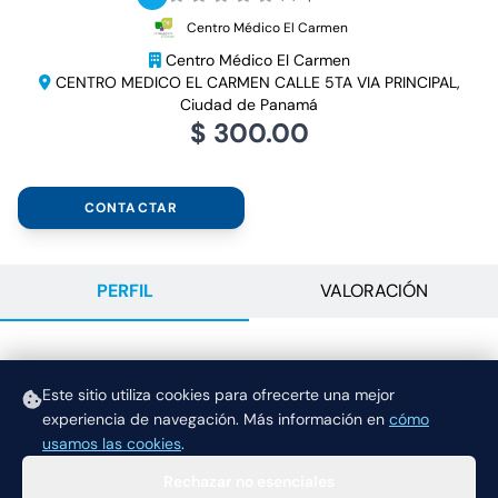
Centro Médico El Carmen
Centro Médico El Carmen
CENTRO MEDICO EL CARMEN CALLE 5TA VIA PRINCIPAL,
Ciudad de Panamá
$ 300.00
CONTACTAR
PERFIL
VALORACIÓN
DESCRIPCIÓN
Este sitio utiliza cookies para ofrecerte una mejor
Previa evaluación con especialista $60.
experiencia de navegación.
Más información en
cómo
usamos las cookies
.
Rechazar no esenciales