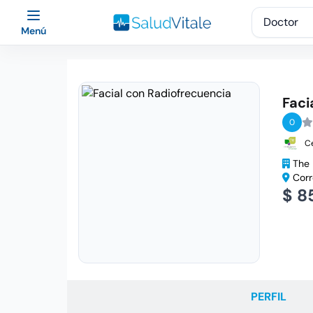
Menú
Faci
0
C
The 
Corr
$ 8
PERFIL