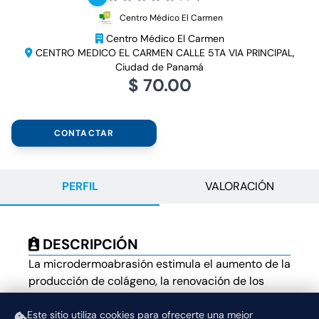
Centro Médico El Carmen
Centro Médico El Carmen
CENTRO MEDICO EL CARMEN CALLE 5TA VIA PRINCIPAL,
Ciudad de Panamá
$ 70.00
CONTACTAR
PERFIL
VALORACIÓN
DESCRIPCIÓN
La microdermoabrasión estimula el aumento de la
producción de colágeno, la renovación de los
tejidos, y previene la aparición de líneas finas,
ayuda con los problemas de cutis graso o acabar
Este sitio utiliza cookies para ofrecerte una mejor