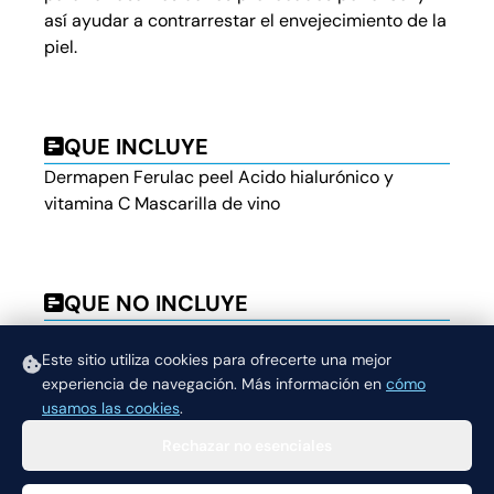
así ayudar a contrarrestar el envejecimiento de la
piel.
QUE INCLUYE
Dermapen Ferulac peel Acido hialurónico y
vitamina C Mascarilla de vino
QUE NO INCLUYE
No incluye extracción de impurezas y tratamiento
para acné. Recomendado agendar previamente
Este sitio utiliza cookies para ofrecerte una mejor
experiencia de navegación.
Más información en
cómo
una limpieza profunda individual.
usamos las cookies
.
Rechazar no esenciales