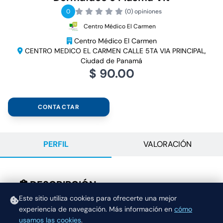
0
(0) opiniones
Centro Médico El Carmen
Centro Médico El Carmen
CENTRO MEDICO EL CARMEN CALLE 5TA VIA PRINCIPAL,
Ciudad de Panamá
$ 90.00
CONTACTAR
PERFIL
VALORACIÓN
DESCRIPCIÓN
El tratamiento de microagujas o dermapen ayuda
Este sitio utiliza cookies para ofrecerte una mejor
experiencia de navegación.
Más información en
cómo
a estimular el colágeno de calidad en tu piel
usamos las cookies
.