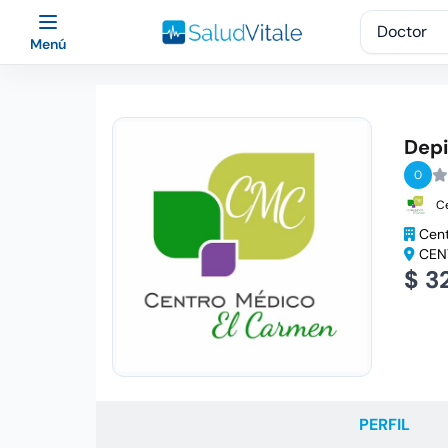
Menú
Depi
0
C
Cent
CENT
$ 3
PERFIL