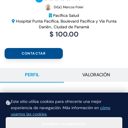
Dr(a). Marcos Poler
Pacífica Salud
Hospital Punta Pacífica, Boulevard Pacífica y Vía Punta
Darién., Ciudad de Panamá
$ 100.00
CONTACTAR
PERFIL
VALORACIÓN
DESCRIPCIÓN
Este sitio utiliza cookies para ofrecerte una mejor
Consulta
experiencia de navegación.
Más información en
cómo
usamos las cookies
.
Rechazar no esenciales