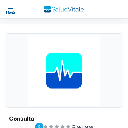
Menú
Consulta
0
(0) opiniones