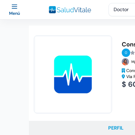
Menú
Cons
0
M
Cons
Vía 
$ 6
PERFIL