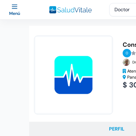
Menú
Cons
0
Dr
Aten
Pana
$ 3
PERFIL