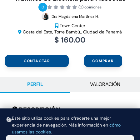
0
(0) opiniones
Dra Magdalena Martínez H.
Town Center
Costa del Este, Torre Bambú,, Ciudad de Panamá
$ 160.00
CONTACTAR
COMPRAR
PERFIL
VALORACIÓN
DESCRIPCIÓN
Duración de media hora la evaluación. Presencial
Este sitio utiliza cookies para ofrecerte una mejor
experiencia de navegación.
Más información en
cómo
o virtual.
usamos las cookies
.