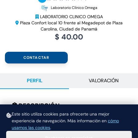
Laboratorio Clínico Omega
LABORATORIO CLINICO OMEGA
Plaza Confort local 10 frente al Megadepot de Plaza
Carolina, Ciudad de Panamá
$ 40.00
CONTACTAR
PERFIL
VALORACIÓN
DESCRIPCIÓN
PRUEBAS AUDITIVAS PARA ADULTOS Y NIÑOS Y
Este sitio utiliza cookies para ofrecerte una mejor
experiencia de navegación.
Más información en
cómo
PARA EMPRESAS
usamos las cookies
.