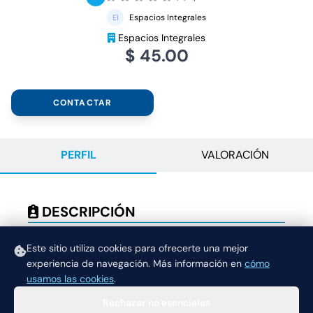
Espacios Integrales
Espacios Integrales
$ 45.00
CONTACTAR
PERFIL
VALORACIÓN
DESCRIPCIÓN
Evaluaciones y Psicoterapia para diversos casos
clínicos
Este sitio utiliza cookies para ofrecerte una mejor
experiencia de navegación.
Más información en
cómo
usamos las cookies
.
Rechazar no esenciales