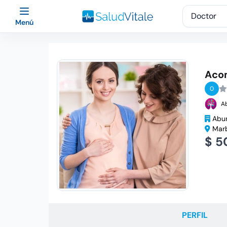
Menú
Acom
0
A
Abun
Marb
$ 5
PERFIL