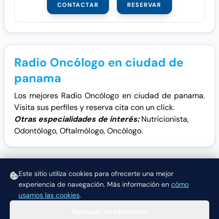
CONTACTAR
RESERVAR
Radio Oncólogo en ciudad de
panama
Los mejores Radio Oncólogo en ciudad de panama.
Visita sus perfiles y reserva cita con un click.
Otras especialidades de interés:
Nutricionista
,
Odontólogo
,
Oftalmólogo
,
Oncólogo
.
Este sitio utiliza cookies para ofrecerte una mejor
experiencia de navegación.
Más información en
cómo
usamos las cookies
.
Rechazar no esenciales