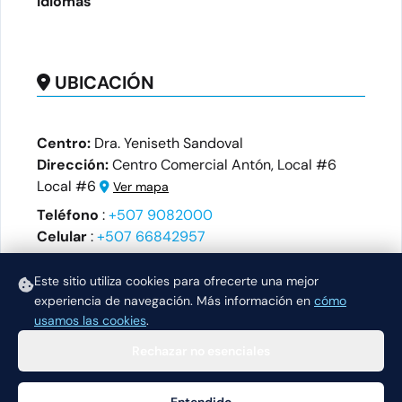
Idiomas
UBICACIÓN
Centro:
Dra. Yeniseth Sandoval
Dirección:
Centro Comercial Antón, Local #6
Local #6
Ver mapa
Teléfono
:
+507 9082000
Celular
:
+507 66842957
Horario
Este sitio utiliza cookies para ofrecerte una mejor
Lunes:
Jueves:
Viernes:
experiencia de navegación.
Más información en
cómo
14:30-18:30
14:30-18:30
14:30-18:30
usamos las cookies
.
Rechazar no esenciales