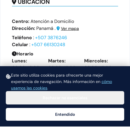
UBICACIÓN
Centro:
Atención a Domicilio
Dirección:
Panamá .
Ver mapa
Teléfono
:
+507 3876246
Celular
:
+507 66130248
Horario
Lunes:
Martes:
Miercoles:
08:00-18:00
08:00-18:00
08:00-18:00
Este sitio utiliza cookies para ofrecerte una mejor
Jueves:
Viernes:
experiencia de navegación.
Más información en
cómo
08:00-18:00
08:00-18:00
usamos las cookies
.
Rechazar no esenciales
Entendido
Ayuda