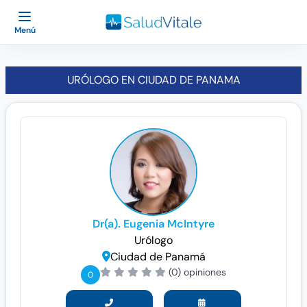
Menú
URÓLOGO EN CIUDAD DE PANAMA
Dr(a). Eugenia McIntyre
Urólogo
Ciudad de Panamá
(0) opiniones
0