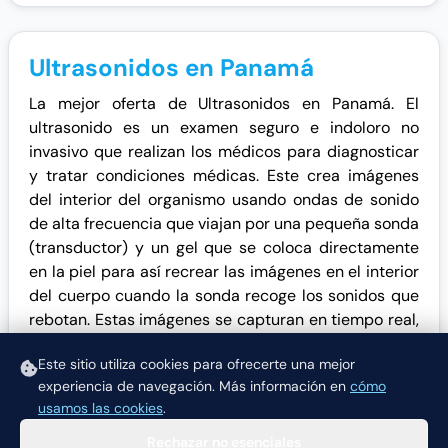
Ultrasonidos en Panamá
La mejor oferta de Ultrasonidos en Panamá. El
ultrasonido es un examen seguro e indoloro no
invasivo que realizan los médicos para diagnosticar
y tratar condiciones médicas. Este crea imágenes
del interior del organismo usando ondas de sonido
de alta frecuencia que viajan por una pequeña sonda
(transductor) y un gel que se coloca directamente
en la piel para así recrear las imágenes en el interior
del cuerpo cuando la sonda recoge los sonidos que
rebotan. Estas imágenes se capturan en tiempo real,
mostrando así los movimientos y estructura de los
Este sitio utiliza cookies para ofrecerte una mejor
órganos internos en el cuerpo.
experiencia de navegación.
Más información en
cómo
usamos las cookies
.
Rechazar no esenciales