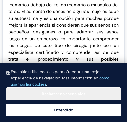
mamarios debajo del tejido mamario o músculos del
tórax. El aumento de senos en algunas mujeres sube
su autoestima y es una opción para muchas porque
mejora la apariencia si consideran que sus senos son
pequeños, desiguales o para adaptar sus senos
luego de un embarazo. Es importante comprender
los riesgos de este tipo de cirugía junto con un
especialista certificado y comprender así de que
trata el procedimiento y sus posibles
complicaciones antes de someterse a esta cirugía,
Este sitio utiliza cookies para ofrecerte una mejor
como a cualquier otra.
experiencia de navegación.
Más información en
cómo
usamos las cookies
.
Rechazar no esenciales
Entendido
Ayuda