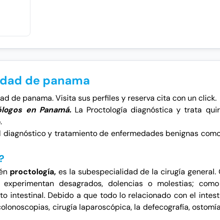
udad de panama
d de panama. Visita sus perfiles y reserva cita con un click.
ólogos en Panamá.
La Proctología diagnóstica y trata qui
.
 diagnóstico y tratamiento de enfermedades benignas como m
?
ién
proctología,
es la subespecialidad de la cirugía general
experimentan desagrados, dolencias o molestias; como
o intestinal. Debido a que todo lo relacionado con el intes
colonoscopias
,
cirugía laparoscópica
, la defecografía, ostomí