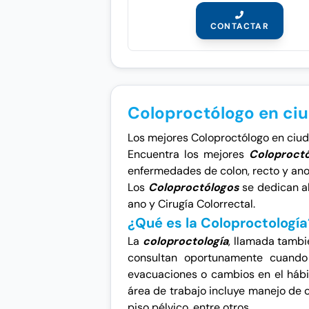
CONTACTAR
Coloproctólogo en ci
Los mejores Coloproctólogo en ciuda
Encuentra los mejores
Coloproct
enfermedades de colon, recto y ano
Los
Coloproctólogos
se dedican al
ano y Cirugía Colorrectal.
¿Qué es la Coloproctología
La
coloproctología
,
llamada tamb
consultan oportunamente cuando 
evacuaciones o cambios en el hábit
área de trabajo incluye manejo de
piso pélvico, entre otros.